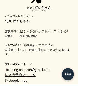
< ​白保本店レストラン >
​旬家 ばんちゃん
営業時間 9:30〜15:00（ラストオーダー13:30）
定休日 毎週水曜木曜
〒907-0242 沖縄県石垣市白保13-1
道路案内「A-21」の角を曲がるとその先にありま
す。
0980-86-8310
/
booking.banc
han@gmail.com
​▷
来店予約フォーム
▷Google map
< ​真栄里アルル店テイクアウト >