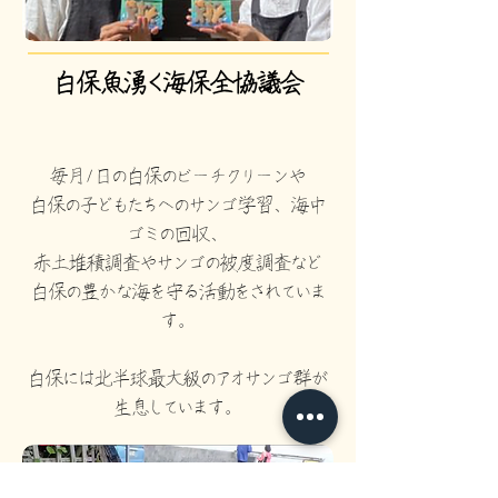
白保魚湧く海保全協議会
​毎月1日の白保のビーチクリーンや
​白保の子どもたちへのサンゴ学習、海中
ゴミの回収、
赤土堆積調査やサンゴの被度調査など
​白保の豊かな海を守る活動をされていま
す。
白保には北半球最大級のアオサンゴ群が
​生息しています。